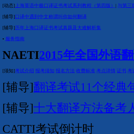
[
动态
]
上海英语中极口译证书考试系列教程（第四版）
|
与第三
[
辅导
]
口译中遇到中文称谓叫你如何翻译
[
辅导
]
历年上海口译证书考试真题及大难解析集
•
服务指南
NAETI
2015年全国外语
[
须知
]
考试介绍
报考须知
报名方法
收费标准
考点详情
证书
考
[
辅导
]
翻译考试11个经典
[
辅导
]
十大翻译方法
备考
CATTI考试倒计时