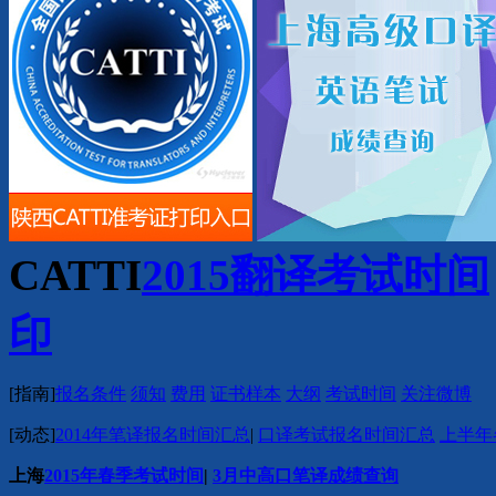
CATTI
2015翻译考试时间
印
[
指南
]
报名条件
须知
费用
证书样本
大纲
考试时间
关注微博
[
动态
]
2014年笔译报名时间汇总
|
口译考试报名时间汇总
上半年
上海
2015年春季考试时间
|
3月中高口笔译成绩查询