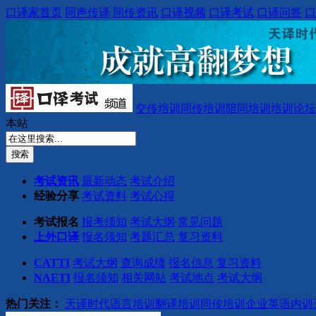
口译家首页
同声传译
同传资讯
口译视频
口译考试
口译问答
口
交传培训
同传培训
陪同培训
培训论坛
本站
考试资讯
最新动态
考试介绍
经验分享
考试资料
考试心得
考试报名
报考须知
考试大纲
常见问题
上外口译
报名须知
考题汇总
复习资料
CATTI
考试大纲
查询成绩
报名信息
复习资料
NAETI
报名须知
相关网站
考试地点
考试大纲
热门关注：
天译时代语言培训
翻译培训
同传培训
企业英语内训