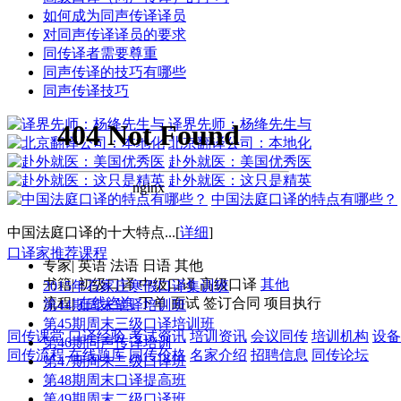
如何成为同声传译译员
对同声传译译员的要求
同传译者需要尊重
同声传译的技巧有哪些
同声传译技巧
译界先师：杨绛先生与
北京翻译公司：本地化
赴外就医：美国优秀医
赴外就医：这只是精英
中国法庭口译的特点有哪些？
中国法庭口译的十大特点...[
详细
]
口译家推荐课程
专家
|
英语
法语
日语
其他
书籍
|
初级口译
中级口译
高级口译
其他
2015年石家庄寒假口译集训班
流程
|
在线咨询
下单
面试
签订合同
项目执行
第44期周末笔译培训班
第45期周末三级口译培训班
同传课堂
口译经验
考试资讯
培训资讯
会议同传
培训机构
设备
第46期同声传译培训
同传流程
在线题库
同传价格
名家介绍
招聘信息
同传论坛
第47期周末二级口译班
第48期周末口译提高班
第49期周末二级口译班