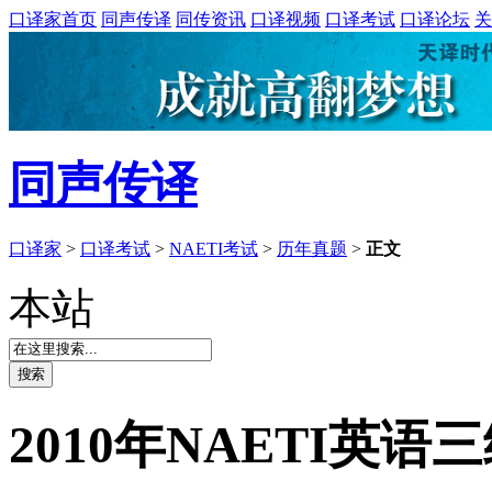
口译家首页
同声传译
同传资讯
口译视频
口译考试
口译论坛
关
同声传译
口译家
>
口译考试
>
NAETI考试
>
历年真题
>
正文
本站
2010年NAETI英