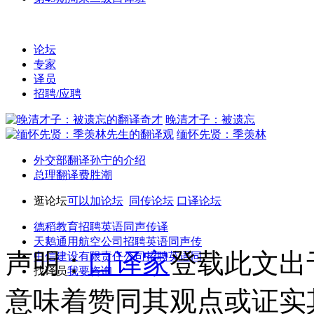
论坛
专家
译员
招聘/应聘
晚清才子：被遗忘
缅怀先贤：季羡林
外交部翻译孙宁的介绍
总理翻译费胜潮
逛论坛
可以加论坛
同传论坛
口译论坛
德稻教育招聘英语同声传译
天鹅通用航空公司招聘英语同声传
声明：
口译家
登载此文出
中信建设有限责任公司招聘英语同
找译员
我要咨询
意味着赞同其观点或证实