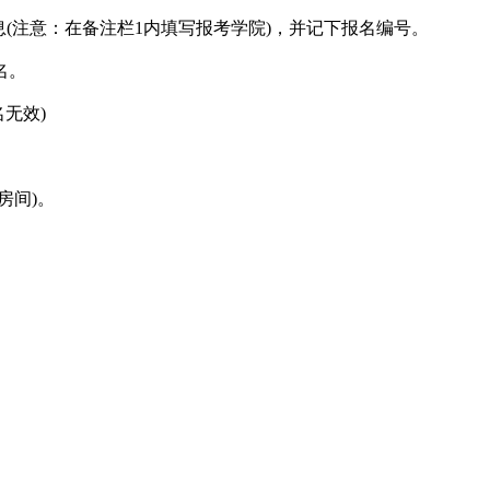
报名信息(注意：在备注栏1内填写报考学院)，并记下报名编号。
名。
无效)
房间)。