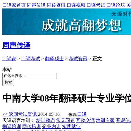
口译家首页
同声传译
同传资讯
口译视频
口译考试
口译论坛
关
同声传译
口译家
>
口译考试
>
翻译硕士
>
考试资讯
>
正文
本站
中南大学08年翻译硕士专业学
<< 返回考试资讯
2014-05-16
口译
来源:
天译语言培训：
培训动态
常见问题
互动交流
培训专家
开课信
翻译培训
同传培训
企业内训
实践就业