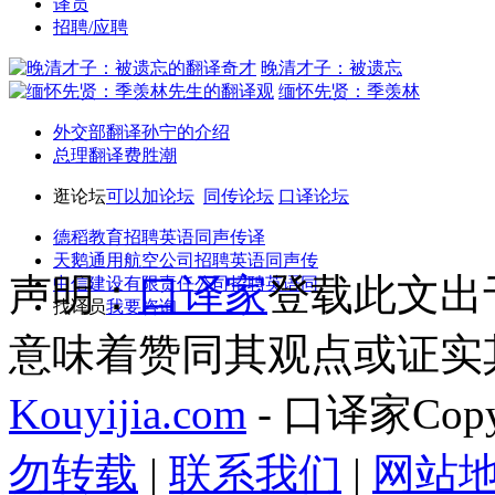
译员
招聘/应聘
晚清才子：被遗忘
缅怀先贤：季羡林
外交部翻译孙宁的介绍
总理翻译费胜潮
逛论坛
可以加论坛
同传论坛
口译论坛
德稻教育招聘英语同声传译
天鹅通用航空公司招聘英语同声传
声明：
口译家
登载此文出
中信建设有限责任公司招聘英语同
找译员
我要咨询
意味着赞同其观点或证实
Kouyijia.com
- 口译家Copyr
勿转载
|
联系我们
|
网站