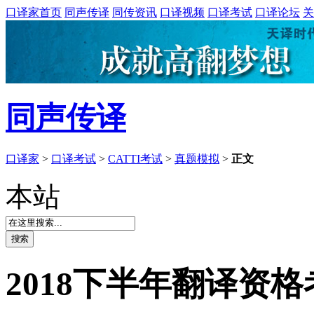
口译家首页
同声传译
同传资讯
口译视频
口译考试
口译论坛
关
同声传译
口译家
>
口译考试
>
CATTI考试
>
真题模拟
>
正文
本站
2018下半年翻译资