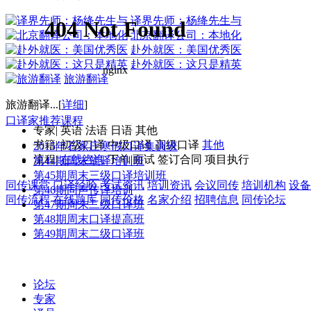
译界先师：杨绛先生与
北京翻译公司：本地化
赴外就医：美国优秀医
赴外就医：这只是精英
旅游翻译
旅游翻译...[
详细
]
口译家推荐课程
专家
|
英语
法语
日语
其他
书籍
|
初级口译
中级口译
高级口译
其他
2015年石家庄寒假口译集训班
流程
|
在线咨询
下单
面试
签订合同
项目执行
第44期周末笔译培训班
第45期周末三级口译培训班
同传课堂
口译经验
考试资讯
培训资讯
会议同传
培训机构
设备
第46期同声传译培训
同传流程
在线题库
同传价格
名家介绍
招聘信息
同传论坛
第47期周末二级口译班
第48期周末口译提高班
第49期周末二级口译班
论坛
专家