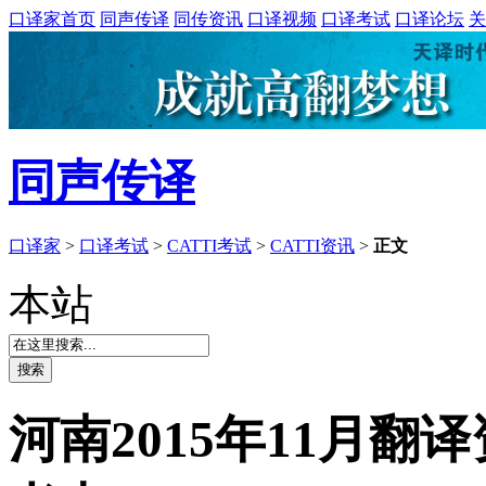
口译家首页
同声传译
同传资讯
口译视频
口译考试
口译论坛
关
同声传译
口译家
>
口译考试
>
CATTI考试
>
CATTI资讯
>
正文
本站
河南2015年11月