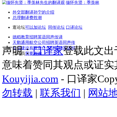
缅怀先贤：季羡林
外交部翻译孙宁的介绍
总理翻译费胜潮
逛论坛
可以加论坛
同传论坛
口译论坛
德稻教育招聘英语同声传译
天鹅通用航空公司招聘英语同声传
声明：
口译家
登载此文出
中信建设有限责任公司招聘英语同
找译员
我要咨询
意味着赞同其观点或证实
Kouyijia.com
- 口译家Copyr
勿转载
|
联系我们
|
网站