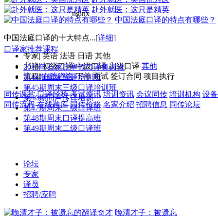
赴外就医：这只是精英
中国法庭口译的特点有哪些？
中国法庭口译的十大特点...[
详细
]
口译家推荐课程
专家
|
英语
法语
日语
其他
书籍
|
初级口译
中级口译
高级口译
其他
2015年石家庄寒假口译集训班
流程
|
在线咨询
下单
面试
签订合同
项目执行
第44期周末笔译培训班
第45期周末三级口译培训班
同传课堂
口译经验
考试资讯
培训资讯
会议同传
培训机构
设备
第46期同声传译培训
同传流程
在线题库
同传价格
名家介绍
招聘信息
同传论坛
第47期周末二级口译班
第48期周末口译提高班
第49期周末二级口译班
论坛
专家
译员
招聘/应聘
晚清才子：被遗忘